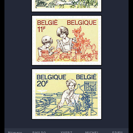
Número
PHILDOM
YVERT
MICHEL
EDIFIL