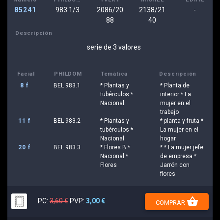
85241
983.1/3
2086/20
2138/21
-
88
40
Descripción
serie de 3 valores
Facial
PHILDOM
Temática
Descripción
8 f
BEL 983.1
* Plantas y
* Planta de
tubérculos *
interior * La
Nacional
mujer en el
trabajo
11 f
BEL 983.2
* Plantas y
* planta y fruta *
tubérculos *
La mujer en el
Nacional
hogar
20 f
BEL 983.3
* Flores B *
* * La mujer jefe
Nacional *
de empresa *
Flores
Jarrón con
flores
shopping_basket
PC:
3,60 €
PVP:
3,00 €
COMPRAR