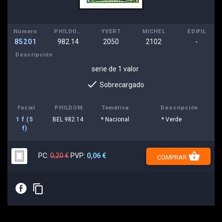
Número
PHILDOM
YVERT
MICHEL
EDIFIL
85201
982.14
2050
2102
-
Descripción
serie de 1 valor
done
Sobrecargado
Facial
PHILDOM
Temática
Descripción
1 f (5
BEL 982.14
* Nacional
* Verde
f)
shopping_basket
PC:
0,20 €
PVP:
0,06 €
COMPRAR
E
content_copy