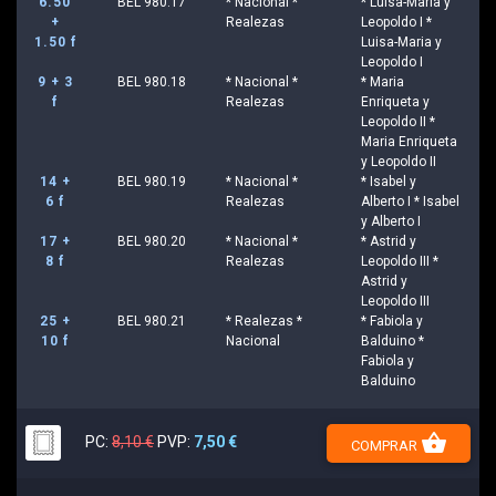
6.50
BEL 980.17
* Nacional *
* Luisa-Maria y
+
Realezas
Leopoldo I *
1.50 f
Luisa-Maria y
Leopoldo I
9 + 3
BEL 980.18
* Nacional *
* Maria
f
Realezas
Enriqueta y
Leopoldo II *
Maria Enriqueta
y Leopoldo II
14 +
BEL 980.19
* Nacional *
* Isabel y
6 f
Realezas
Alberto I * Isabel
y Alberto I
17 +
BEL 980.20
* Nacional *
* Astrid y
8 f
Realezas
Leopoldo III *
Astrid y
Leopoldo III
25 +
BEL 980.21
* Realezas *
* Fabiola y
10 f
Nacional
Balduino *
Fabiola y
Balduino
shopping_basket
PC:
8,10 €
PVP:
7,50 €
COMPRAR