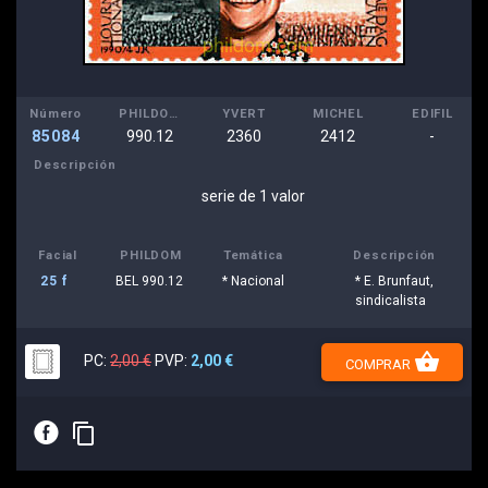
Número
PHILDOM
YVERT
MICHEL
EDIFIL
85084
990.12
2360
2412
-
Descripción
serie de 1 valor
Facial
PHILDOM
Temática
Descripción
25 f
BEL 990.12
* Nacional
* E. Brunfaut,
sindicalista
shopping_basket
PC:
2,00 €
PVP:
2,00 €
COMPRAR
E
content_copy