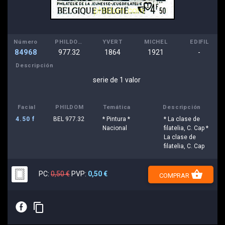
Número
PHILDOM
YVERT
MICHEL
EDIFIL
84968
977.32
1864
1921
-
Descripción
serie de 1 valor
Facial
PHILDOM
Temática
Descripción
4.50 f
BEL 977.32
* Pintura *
* La clase de
Nacional
filatelia, C. Cap *
La clase de
filatelia, C. Cap
shopping_basket
PC:
0,50 €
PVP:
0,50 €
COMPRAR
E
content_copy