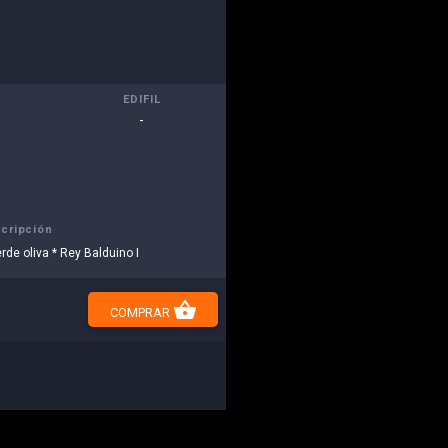
EDIFIL
-
cripción
rde oliva * Rey Balduino I
shopping_basket
COMPRAR