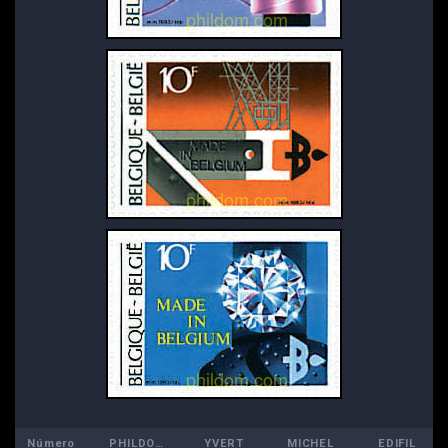
Número
PHILDOM
YVERT
MICHEL
EDIFIL