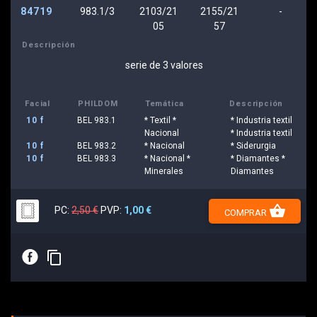
84719
983.1/3
2103/21
2155/21
-
05
57
Descripción
serie de 3 valores
Facial
PHILDOM
Temática
Descripción
10 f
BEL 983.1
* Textil *
* Industria textil
Nacional
* Industria textil
10 f
BEL 983.2
* Nacional
* Siderurgia
10 f
BEL 983.3
* Nacional *
* Diamantes *
Minerales
Diamantes
shopping_basket
PC:
2,50 €
PVP:
1,00 €
COMPRAR
E
content_copy