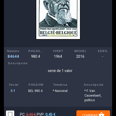
Número
PHILDOM
YVERT
MICHEL
EDIFIL
84644
980.4
1964
2016
-
Descripción
serie de 1 valor
Facial
PHILDOM
Temática
Descripción
5 f
BEL 980.4
* Nacional
* F. Van
Cauwelaert,
político
shopping_basket
PC:
0,40 €
PVP:
0,45 €
COMPRAR