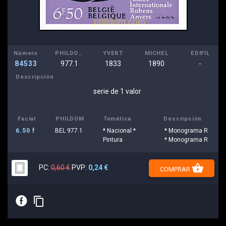
Número
PHILDOM
YVERT
MICHEL
EDIFIL
84533
977.1
1833
1890
-
Descripción
serie de 1 valor
Facial
PHILDOM
Temática
Descripción
6.50 f
BEL 977.1
* Nacional *
* Monograma R
Pintura
* Monograma R
shopping_basket
PC:
0,60 €
PVP:
0,24 €
COMPRAR
E
content_copy