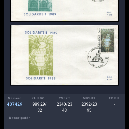
Número
PHILDOM
YVERT
MICHEL
EDIFIL
407429
989.29/
2340/23
2392/23
-
32
43
95
Descripción