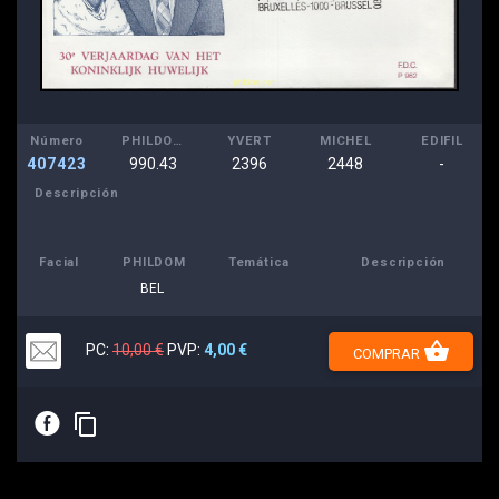
Número
PHILDOM
YVERT
MICHEL
EDIFIL
407423
990.43
2396
2448
-
Descripción
Facial
PHILDOM
Temática
Descripción
BEL
shopping_basket
PC:
10,00 €
PVP:
4,00 €
COMPRAR
E
content_copy