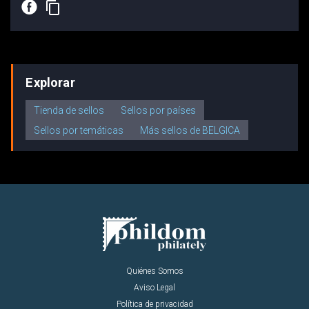
E
content_copy
Explorar
Tienda de sellos
Sellos por países
Sellos por temáticas
Más sellos de BELGICA
Quiénes Somos
Aviso Legal
Política de privacidad