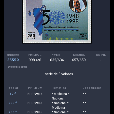
Número
PHILDOM
YVERT
MICHEL
EDIFIL
35559
998.4/6
632/634
657/659
-
Descripción
serie de 3 valores
Facial
PHILDOM
Temática
Descripción
80 f
BHR 998.4
* Medicina *
* *
Nacional
200 f
BHR 998.5
* Nacional *
* *
Medicina
250 f
BHR 998.6
* Nacional *
* *