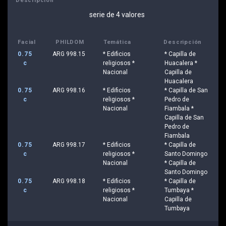
Descripción
serie de 4 valores
Facial
PHILDOM
Temática
Descripción
0.75
ARG 998.15
* Edificios
* Capilla de
c
religiosos *
Huacalera *
Nacional
Capilla de
Huacalera
0.75
ARG 998.16
* Edificios
* Capilla de San
c
religiosos *
Pedro de
Nacional
Fiambala *
Capilla de San
Pedro de
Fiambala
0.75
ARG 998.17
* Edificios
* Capilla de
c
religiosos *
Santo Domingo
Nacional
* Capilla de
Santo Domingo
0.75
ARG 998.18
* Edificios
* Capilla de
c
religiosos *
Tumbaya *
Nacional
Capilla de
Tumbaya