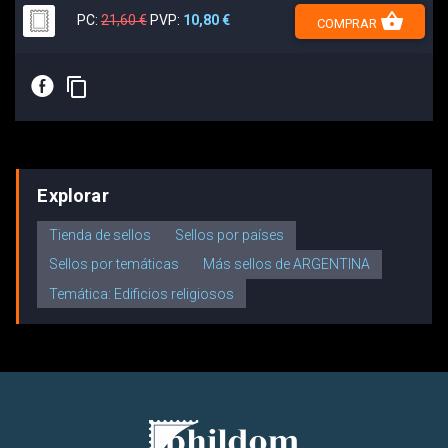
shopping_basket
PC:
21,60 €
PVP:
10,80 €
COMPRAR
E
content_copy
Explorar
Tienda de sellos
Sellos por países
Sellos por temáticas
Más sellos de ARGENTINA
Temática: Edificios religiosos