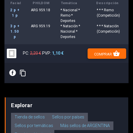
Facial
PHILDOM
Temática
Descripción
2 p +
ARG 959.18
* Nacional *
* * * Remo
1 p
Remo *
(Competición)
Deportes
3 p +
ARG 959.19
* Natación *
* * * Natación
1.50
Nacional *
(Competición)
p
Deportes
shopping_basket
PC:
2,20 €
PVP:
1,10 €
COMPRAR
E
content_copy
Explorar
Tienda de sellos
Sellos por países
Sellos por temáticas
Más sellos de ARGENTINA