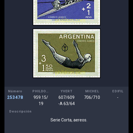
Número
PHILDOM
YVERT
MICHEL
EDIFIL
253478
959.15/
607/609
706/710
-
19
-A 63/64
Descripción
Serie Corta, aereos.