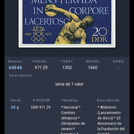
Número
PHILDOM
YVERT
MICHEL
EDIFIL
64546
971.29
1350
1660
-
Descripción
serie de 1 valor
Facial
PHILDOM
Temática
Descripción
20 p
DDR 971.29
* Nacional *
* Atletismo
Comites
(Lanzamiento
olímpicos *
de disco) * 20
Olimpiadas de
Aniversario de
verano *
la Fundación del