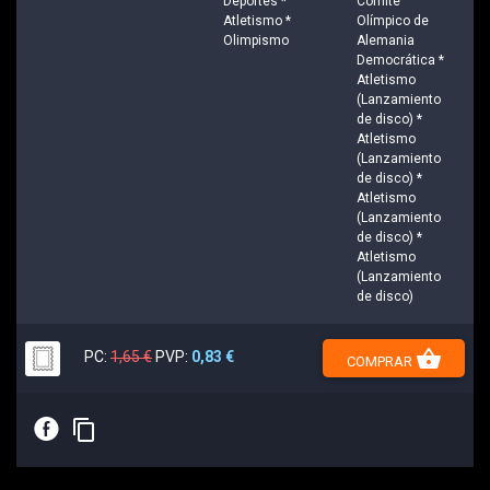
Deportes *
Comité
Atletismo *
Olímpico de
Olimpismo
Alemania
Democrática *
Atletismo
(Lanzamiento
de disco) *
Atletismo
(Lanzamiento
de disco) *
Atletismo
(Lanzamiento
de disco) *
Atletismo
(Lanzamiento
de disco)
shopping_basket
PC:
1,65 €
PVP:
0,83 €
COMPRAR
E
content_copy