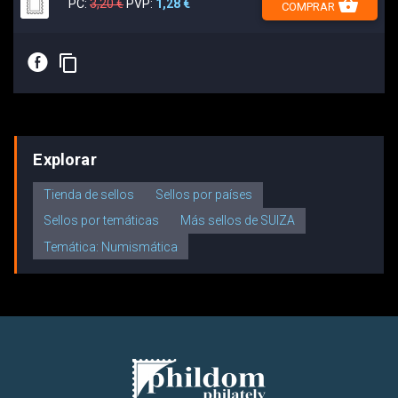
shopping_basket
PC:
3,20 €
PVP:
1,28 €
COMPRAR
E
content_copy
Explorar
Tienda de sellos
Sellos por países
Sellos por temáticas
Más sellos de SUIZA
Temática: Numismática