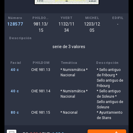
Número
PHILDOM
YVERT
MICHEL
EDIFIL
128577
981.13/
1132/11
1203/12
-
15
34
05
Descripción
serie de 3 valores
Facial
PHILDOM
Temática
Descripción
40 c
CHE 981.13
* Numismática *
* Sello antiguo
Nacional
de Fribourg *
Sello antiguo de
Fribourg
40 c
CHE 981.14
* Numismática *
* Sello antiguo
Nacional
de Soleure *
Sello antiguo de
Soleure
80 c
CHE 981.15
* Nacional
* Ayuntamiento
de Stans