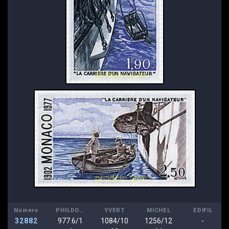
Número
PHILDOM
YVERT
MICHEL
EDIFIL
32882
977.6/1
1084/10
1256/12
-