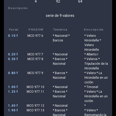
4
92
64
Descripción
serie de 9 valores
Facial
PHILDOM
Temática
Descripción
0.10 f
MCO 977.6
* Nacional *
* Velero
Barcos
Hirondelle *
Velero
Hirondelle
0.20 f
MCO 977.7
* Nacional
* Alberto I
0.30 f
MCO 977.8
* Barcos *
* Veleros *
Nacional
Tripulación de la
Hirondelle
0.80 f
MCO 977.9
* Barcos *
* Velero * La
Nacional
Hirondelle en un
ciclón
1.00 f
MCO 977.10
* Nacional
* Timonel
1.25 f
MCO 977.11
* Barcos *
* Velero * La
Nacional
Hirondelle en un
ciclón
1.40 f
MCO 977.12
* Nacional
*
1.90 f
MCO 977.13
* Barcos *
* Velero *
Nacional
Remontando la