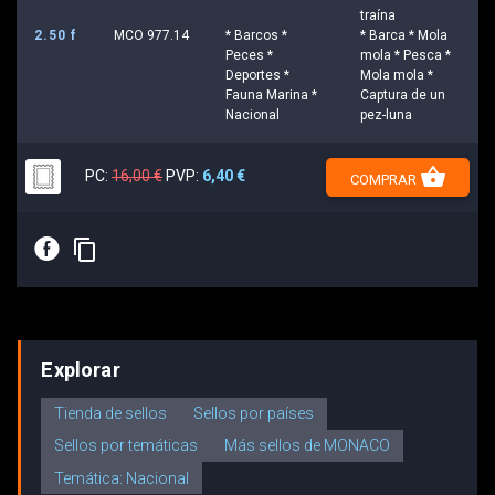
traína
2.50 f
MCO 977.14
* Barcos *
* Barca * Mola
Peces *
mola * Pesca *
Deportes *
Mola mola *
Fauna Marina *
Captura de un
Nacional
pez-luna
shopping_basket
PC:
16,00 €
PVP:
6,40 €
COMPRAR
E
content_copy
Explorar
Tienda de sellos
Sellos por países
Sellos por temáticas
Más sellos de MONACO
Temática: Nacional