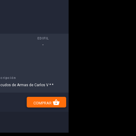
EDIFIL
-
cripción
scudos de Armas de Carlos V * *
shopping_basket
COMPRAR