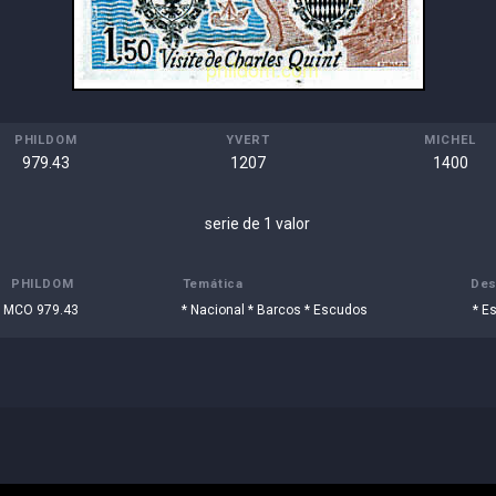
PHILDOM
YVERT
MICHEL
979.43
1207
1400
serie de 1 valor
PHILDOM
Temática
Des
MCO 979.43
* Nacional * Barcos * Escudos
* E