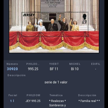
Número
PHILDOM
YVERT
MICHEL
EDIFIL
30920
995.25
BF 11
Bl 10
-
Descripción
serie de 1 valor
Facial
PHILDOM
Temática
Descripción
1 l
JEY 995.25
* Realezas *
* Familia real * *
Sombreros y