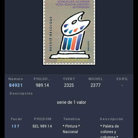
Número
PHILDOM
YVERT
MICHEL
EDIFIL
84931
989.14
2325
2377
-
Descripción
serie de 1 valor
Facial
PHILDOM
Temática
Descripción
13 f
BEL 989.14
* Pintura *
* Paleta de
Nacional
colores y
columna *